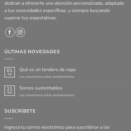
dedican a ofrecerte una atención personalizada, adaptada
a tus necesidades específicas, y siempre buscando
superar tus expectativas.
ÚLTIMAS NOVEDADES
Qué es un tendero de ropa
01
Jul
en
Los comentarios están deshabilitados
Qué
es
Somos sustentables
21
un
Abr
en
Los comentarios están deshabilitados
tendero
Somos
de
sustentables
ropa
SUSCRÍBETE
Ingresa tu correo electrónico para suscribirse a las