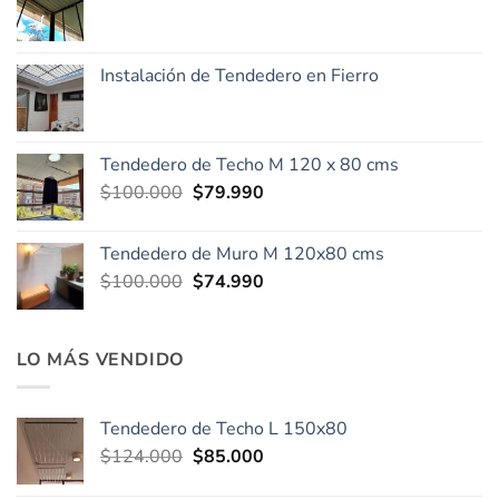
Instalación de Tendedero en Fierro
Tendedero de Techo M 120 x 80 cms
El
El
$
100.000
$
79.990
precio
precio
original
actual
Tendedero de Muro M 120x80 cms
era:
es:
El
El
$
100.000
$
74.990
$100.000.
$79.990.
precio
precio
original
actual
era:
es:
LO MÁS VENDIDO
$100.000.
$74.990.
Tendedero de Techo L 150x80
El
El
$
124.000
$
85.000
precio
precio