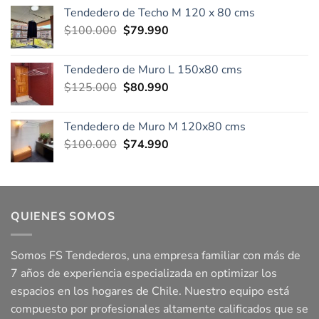
original
actual
Tendedero de Techo M 120 x 80 cms
era:
es:
El
El
$
100.000
$
79.990
$124.000.
$85.000.
precio
precio
original
actual
Tendedero de Muro L 150x80 cms
era:
es:
El
El
$
125.000
$
80.990
$100.000.
$79.990.
precio
precio
original
actual
Tendedero de Muro M 120x80 cms
era:
es:
El
El
$
100.000
$
74.990
$125.000.
$80.990.
precio
precio
original
actual
era:
es:
$100.000.
$74.990.
QUIENES SOMOS
Somos FS Tendederos, una empresa familiar con más de
7 años de experiencia especializada en optimizar los
espacios en los hogares de Chile. Nuestro equipo está
compuesto por profesionales altamente calificados que se