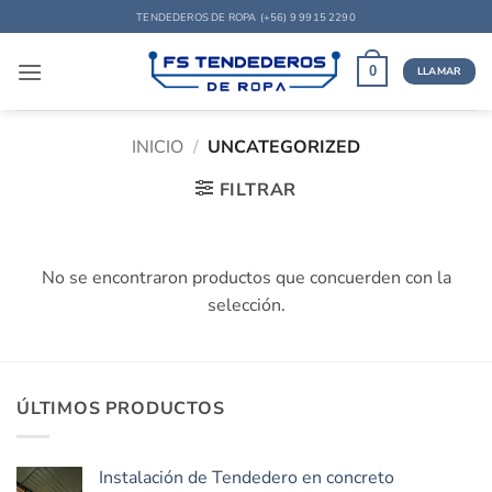
Saltar
TENDEDEROS DE ROPA
(+56) 9 9915 2290
al
contenido
0
LLAMAR
INICIO
/
UNCATEGORIZED
FILTRAR
No se encontraron productos que concuerden con la
selección.
ÚLTIMOS PRODUCTOS
Instalación de Tendedero en concreto